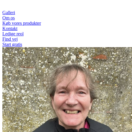
Galleri
Om os
Køb vores produkter
Kontakt
Ledige reol
Find vej
Start gratis